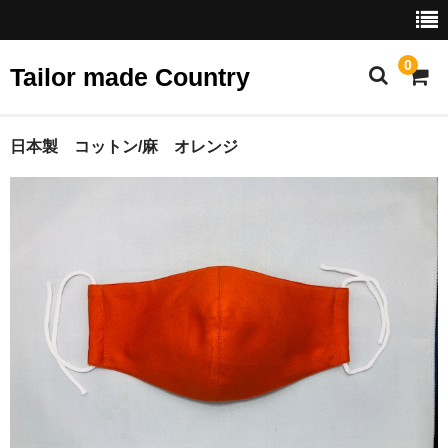
0
Tailor made Country
ホーム
日本製 コットン/麻 オレンジ
ショップ
スタンダード
プリント
デザイン
テーラーズファブリック
ベビー・ジュニア
アクセサリー