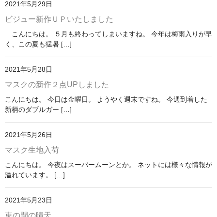
2021年5月29日
マスクのサイズ・詳細
ビジュー新作ＵＰいたしました
こんにちは。 ５月も終わってしまいますね。 今年は梅雨入りが早
マスクプロジェクト
く、この夏も猛暑 […]
問い合わせフォーム
2021年5月28日
ブログ
マスクの新作２点UPしました
こんにちは。 今日は金曜日。 ようやく週末ですね。 今週到着した
新柄のダブルガー […]
2021年5月26日
マスク生地入荷
こんにちは。 今夜はスーパームーンとか。 ネットには様々な情報が
溢れています。 […]
2021年5月23日
束の間の晴天