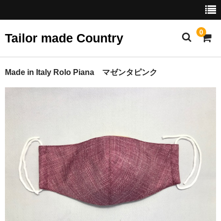
0
Tailor made Country
ホーム
Made in Italy Rolo Piana マゼンタピンク
ショップ
スタンダード
プリント
デザイン
テーラーズファブリック
ベビー・ジュニア
アクセサリー