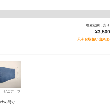
在庫状態 : 売
¥3,500
只今お取扱い出来ま
taly ゼニア ブ
紳士の間で