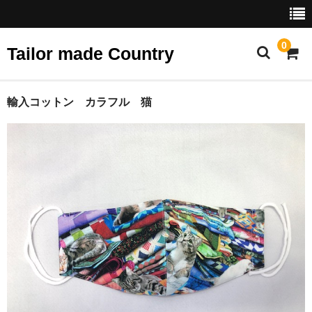
0
Tailor made Country
ホーム
輸入コットン カラフル 猫
ショップ
スタンダード
プリント
デザイン
テーラーズファブリック
ベビー・ジュニア
アクセサリー