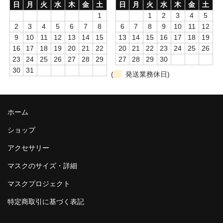
日
月
火
水
木
金
土
日
月
火
水
木
金
土
1
1
2
3
4
5
2
3
4
5
6
7
8
6
7
8
9
10
11
12
9
10
11
12
13
14
15
13
14
15
16
17
18
19
16
17
18
19
20
21
22
20
21
22
23
24
25
26
23
24
25
26
27
28
29
27
28
29
30
30
31
(
発送業務休日)
ホーム
ショップ
アクセサリー
マスクのサイズ・詳細
マスクプロジェクト
特定商取引に基づく表記