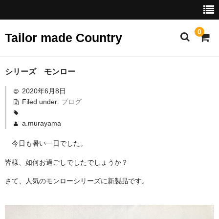
0
Tailor made Country
ホーム
シリーズ モンロー
2020年6月8日
ショップ
Filed under:
ブログ
スタンダード
a.murayama
プリント
今日も暑い一日でした。
デザイン
皆様、如何お過ごしでしたでしょうか？
テーラーズファブリック
さて、人気のモンローシリーズに新製品です。
ベビー・ジュニア
アクセサリー