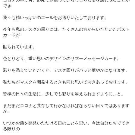
でき
マスクのサイズ・詳細
我々も精いっぱいのエールをお送りいたしております。
マスクプロジェクト
今年も私のデスクの周りには、たくさんの方からいただいたポスト
カードが
問い合わせフォーム
貼られています。
ブログ
色とりどり、重い思いのデザインのサマーメッセージカード。
彩りを添えていただくと、デスク回りがパッと華やかになります。
私たちがマスクを開発するときも同じ思いで向きあっております。
皆様の日々の生活に、少しでも彩りを添えられますように、と。
まだまだコロナと共存して行かなければならない日々ではあります
が、
いつかお薬を開発いただける日のことを思い、今は自分たちででき
る限りの