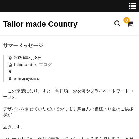
0
Tailor made Country
ホーム
サマーメッセージ
2020年8月8日
ショップ
Filed under:
ブログ
スタンダード
a.murayama
プリント
この季節になりますと、常日頃、お衣装やプライベートワードロ
ーブの
デザイン
デザインをさせていただいております舞台人の皆様より夏のご挨拶
テーラーズファブリック
状が
ベビー・ジュニア
届きます。
アクセサリー
コロナの中でも、必死で頑張っていらっしゃる姿を感じ取ることが